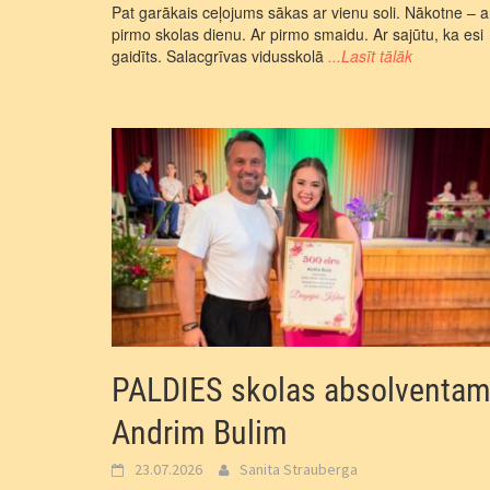
Pat garākais ceļojums sākas ar vienu soli. Nākotne – a
pirmo skolas dienu. Ar pirmo smaidu. Ar sajūtu, ka esi
gaidīts. Salacgrīvas vidusskolā
...Lasīt tālāk
PALDIES skolas absolventa
Andrim Bulim
23.07.2026
Sanita Strauberga