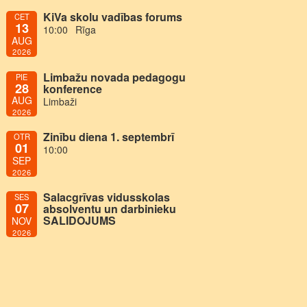
KiVa skolu vadības forums
CET
13
10:00
Rīga
AUG
2026
Limbažu novada pedagogu
PIE
28
konference
AUG
Limbaži
2026
Zinību diena 1. septembrī
OTR
01
10:00
SEP
2026
Salacgrīvas vidusskolas
SES
07
absolventu un darbinieku
SALIDOJUMS
NOV
2026