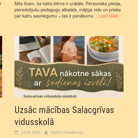
r
Mēs ticam, ka katrs bērns ir unikāls. Personiska pieeja,
pieredzējušu pedagogu atbalsts, mājīga vide un prieks
par katru sasniegumu – tas ir panākumu
...Lasīt tālāk
m
Uzsāc mācības Salacgrīvas
vidusskolā
23.07.2026
Sanita Strauberga