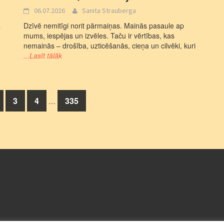
06.07.2026
Sanita Strauberga
a
Dzīvē nemitīgi norit pārmaiņas. Mainās pasaule ap
mums, iespējas un izvēles. Taču ir vērtības, kas
nemainās – drošība, uzticēšanās, cieņa un cilvēki, kuri
...Lasīt tālāk
3
4
335
…