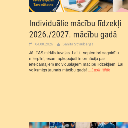
Individuālie mācību līdzekļi
2026./2027. mācību gadā
04.08.2026
Sanita Strauberga
Jā, TAS mirklis tuvojas. Lai 1. septembri sagaidītu
mierpilni, esam apkopojuši informāciju par
ieteicamajiem individuālajiem mācību līdzekļiem. Lai
veiksmīgs jaunais mācību gads!
...Lasīt tālāk