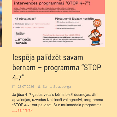
Iespēja palīdzēt savam
bērnam – programma “STOP
4-7”
23.07.2026
Sanita Strauberga
Ja jūsu 4–7 gadus vecais bērns bieži dusmojas, ātri
apvainojas, uzvedas izaicinoši vai agresīvi, programma
“STOP 4-7” var palīdzēt! Šī ir multimodāla programma,
...Lasīt tālāk