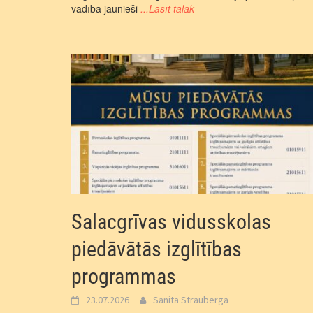
vadībā jaunieši
...Lasīt tālāk
Salacgrīvas vidusskolas
piedāvātās izglītības
programmas
23.07.2026
Sanita Strauberga