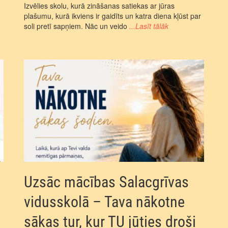
Izvēlies skolu, kurā zināšanas satiekas ar jūras
plašumu, kurā ikviens ir gaidīts un katra diena kļūst par
soli pretī sapņiem. Nāc un veido
...Lasīt tālāk
Uzsāc mācības Salacgrīvas
vidusskolā – Tava nākotne
sākas tur, kur TU jūties droši