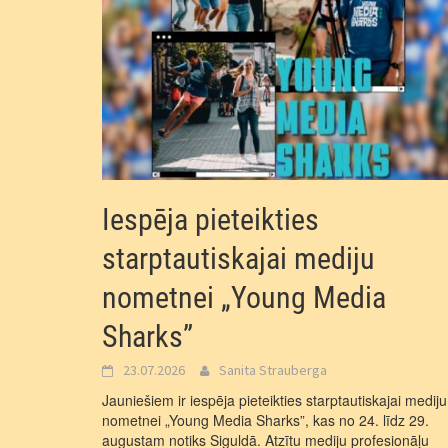
Iespēja pieteikties
starptautiskajai mediju
nometnei „Young Media
Sharks”
23.07.2026
Sanita Strauberga
Jauniešiem ir iespēja pieteikties starptautiskajai mediju
nometnei „Young Media Sharks”, kas no 24. līdz 29.
augustam notiks Siguldā. Atzītu mediju profesionāļu