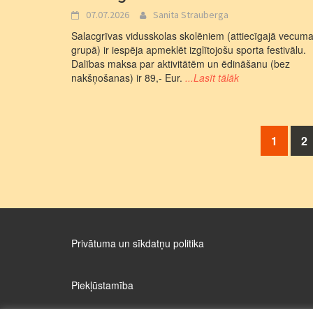
07.07.2026
Sanita Strauberga
Salacgrīvas vidusskolas skolēniem (attiecīgajā vecum
grupā) ir iespēja apmeklēt izglītojošu sporta festivālu.
Dalības maksa par aktivitātēm un ēdināšanu (bez
nakšņošanas) ir 89,- Eur.
...Lasīt tālāk
Posts
1
2
navigation
Privātuma un sīkdatņu politika
Piekļūstamība