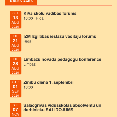
KALENDĀRS
KiVa skolu vadības forums
CET
13
10:00
Rīga
AUG
2026
IZM Izglītības iestāžu vadītāju forums
PIE
21
Rīga
AUG
2026
Limbažu novada pedagogu konference
PIE
28
Limbaži
AUG
2026
Zinību diena 1. septembrī
OTR
01
10:00
SEP
2026
Salacgrīvas vidusskolas absolventu un
SES
07
darbinieku SALIDOJUMS
NOV