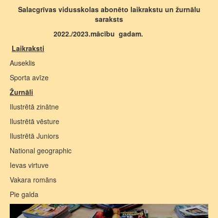
Salacgrīvas vidusskolas abonēto laikrakstu un žurnālu
saraksts
2022./2023.mācību gadam.
Laikraksti
Auseklis
Sporta avīze
Žurnāli
Ilustrētā zinātne
Ilustrētā vēsture
Ilustrētā Juniors
National geographic
Ievas virtuve
Vakara romāns
Pie galda