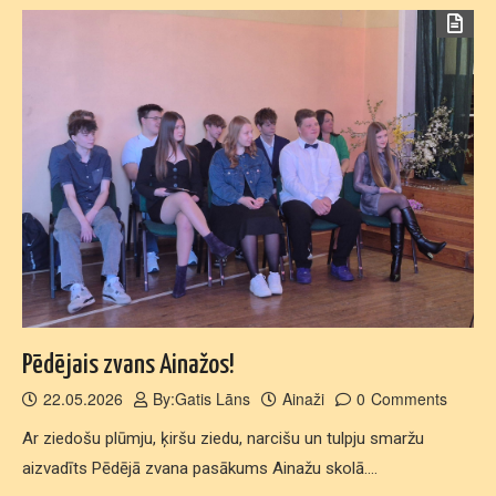
Pēdējais zvans Ainažos!
22.05.2026
By:
Gatis Lāns
Ainaži
0
Comments
Ar ziedošu plūmju, ķiršu ziedu, narcišu un tulpju smaržu
aizvadīts Pēdējā zvana pasākums Ainažu skolā.…