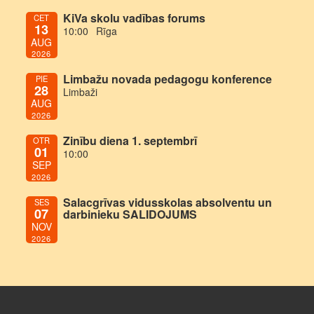
KiVa skolu vadības forums
CET
13
10:00
Rīga
AUG
2026
Limbažu novada pedagogu konference
PIE
28
Limbaži
AUG
2026
Zinību diena 1. septembrī
OTR
01
10:00
SEP
2026
Salacgrīvas vidusskolas absolventu un
SES
07
darbinieku SALIDOJUMS
NOV
2026