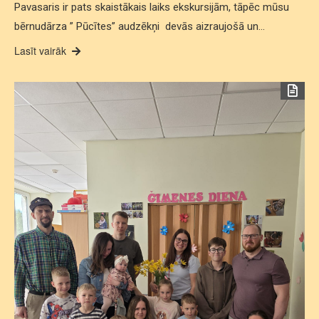
Pavasaris ir pats skaistākais laiks ekskursijām, tāpēc mūsu
bērnudārza ” Pūcītes” audzēkņi devās aizraujošā un…
Lasīt vairāk