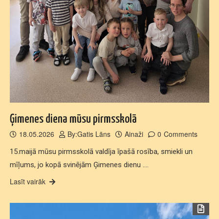
Ģimenes diena mūsu pirmsskolā
18.05.2026
By:
Gatis Lāns
Ainaži
0
Comments
15.maijā mūsu pirmsskolā valdīja īpašā rosība, smiekli un
mīļums, jo kopā svinējām Ģimenes dienu .…
Lasīt vairāk