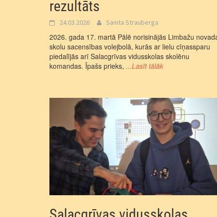
rezultāts
24.03.2026
Sanita Strauberga
2026. gada 17. martā Pālē norisinājās Limbažu novad
skolu sacensības volejbolā, kurās ar lielu cīņassparu
piedalījās arī Salacgrīvas vidusskolas skolēnu
komandas. Īpašs prieks,
...Lasīt tālāk
Salacgrīvas vidusskolas