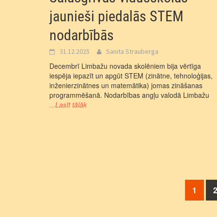
jaunieši piedalās STEM
nodarbībās
31.12.2025
Sanita Strauberga
Decembrī Limbažu novada skolēniem bija vērtīga
iespēja iepazīt un apgūt STEM (zinātne, tehnoloģijas,
inženierzinātnes un matemātika) jomas zināšanas
programmēšanā. Nodarbības angļu valodā Limbažu
...Lasīt tālāk
Posts
1
navigation