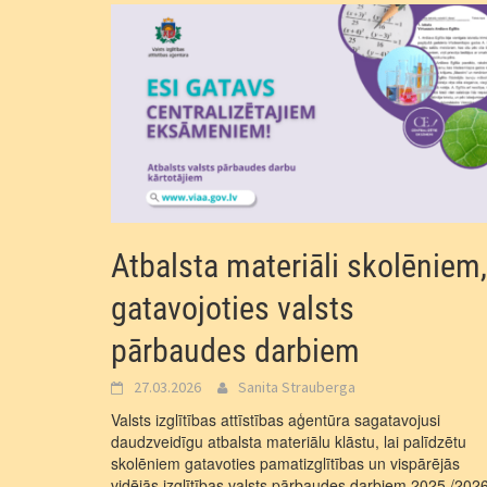
Atbalsta materiāli skolēniem,
gatavojoties valsts
pārbaudes darbiem
27.03.2026
Sanita Strauberga
Valsts izglītības attīstības aģentūra sagatavojusi
daudzveidīgu atbalsta materiālu klāstu, lai palīdzētu
skolēniem gatavoties pamatizglītības un vispārējās
vidējās izglītības valsts pārbaudes darbiem 2025./2026