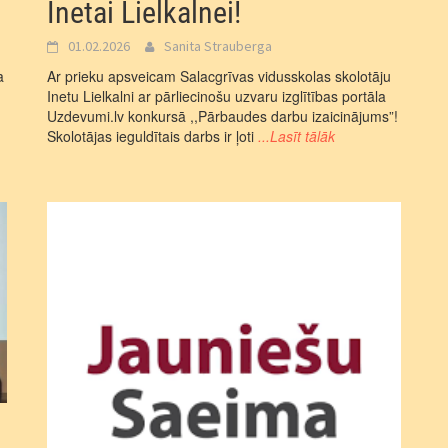
Inetai Lielkalnei!
01.02.2026
Sanita Strauberga
a
Ar prieku apsveicam Salacgrīvas vidusskolas skolotāju
Inetu Lielkalni ar pārliecinošu uzvaru izglītības portāla
Uzdevumi.lv konkursā ,,Pārbaudes darbu izaicinājums”!
Skolotājas ieguldītais darbs ir ļoti
...Lasīt tālāk