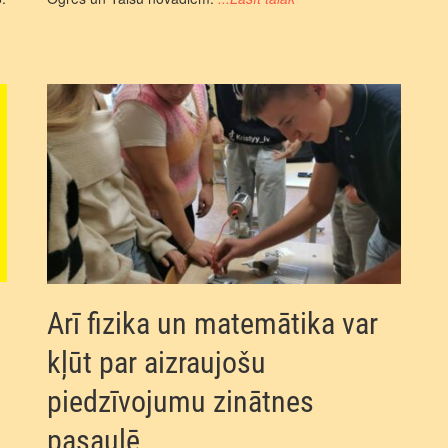
Arī fizika un matemātika var
kļūt par aizraujošu
piedzīvojumu zinātnes
pasaulē