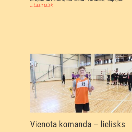
...Lasīt tālāk
Vienota komanda – lielisks