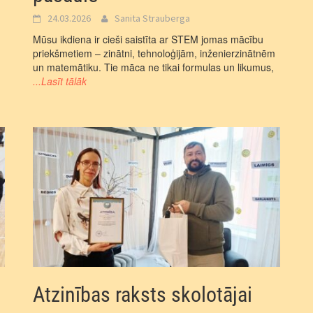
24.03.2026
Sanita Strauberga
Mūsu ikdiena ir cieši saistīta ar STEM jomas mācību
priekšmetiem – zinātni, tehnoloģijām, inženierzinātnēm
un matemātiku. Tie māca ne tikai formulas un likumus,
...Lasīt tālāk
Atzinības raksts skolotājai