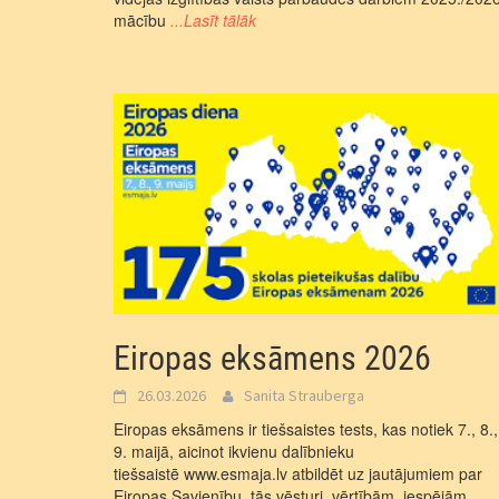
mācību
...Lasīt tālāk
Eiropas eksāmens 2026
26.03.2026
Sanita Strauberga
Eiropas eksāmens ir tiešsaistes tests, kas notiek 7., 8.,
9. maijā, aicinot ikvienu dalībnieku
tiešsaistē www.esmaja.lv atbildēt uz jautājumiem par
Eiropas Savienību, tās vēsturi, vērtībām, iespējām,