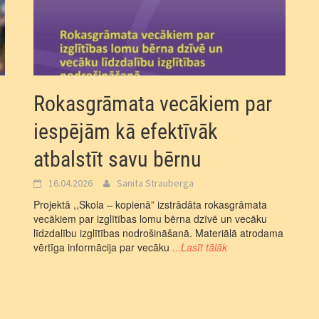
Rokasgrāmata vecākiem par
iespējām kā efektīvāk
atbalstīt savu bērnu
16.04.2026
Sanita Strauberga
Projektā ,,Skola – kopienā” izstrādāta rokasgrāmata
vecākiem par izglītības lomu bērna dzīvē un vecāku
līdzdalību izglītības nodrošināšanā. Materiālā atrodama
vērtīga informācija par vecāku
...Lasīt tālāk