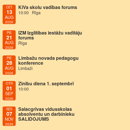
KiVa skolu vadības forums
CET
13
10:00
Rīga
AUG
2026
IZM Izglītības iestāžu vadītāju
PIE
21
forums
AUG
Rīga
2026
Limbažu novada pedagogu
PIE
28
konference
AUG
Limbaži
2026
Zinību diena 1. septembrī
OTR
01
10:00
SEP
2026
Salacgrīvas vidusskolas
SES
07
absolventu un darbinieku
SALIDOJUMS
NOV
2026