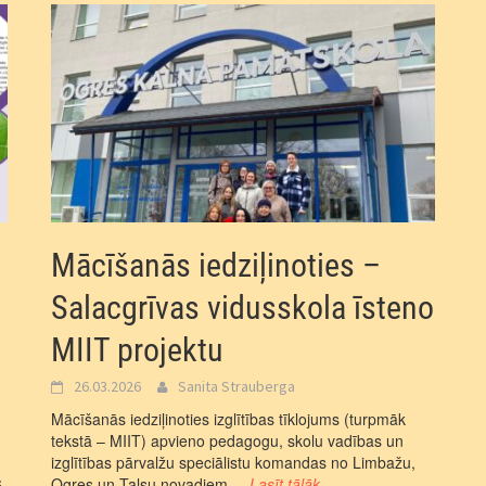
Mācīšanās iedziļinoties –
Salacgrīvas vidusskola īsteno
MIIT projektu
26.03.2026
Sanita Strauberga
Mācīšanās iedziļinoties izglītības tīklojums (turpmāk
tekstā – MIIT) apvieno pedagogu, skolu vadības un
izglītības pārvalžu speciālistu komandas no Limbažu,
.
Ogres un Talsu novadiem.
...Lasīt tālāk