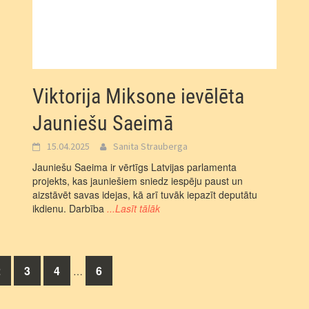
Viktorija Miksone ievēlēta
Jauniešu Saeimā
15.04.2025
Sanita Strauberga
Jauniešu Saeima ir vērtīgs Latvijas parlamenta
projekts, kas jauniešiem sniedz iespēju paust un
aizstāvēt savas idejas, kā arī tuvāk iepazīt deputātu
ikdienu. Darbība
...Lasīt tālāk
2
3
4
6
…