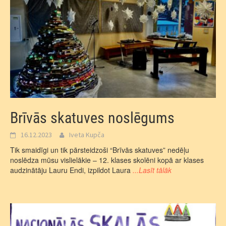
Brīvās skatuves noslēgums
16.12.2023
Iveta Kupča
Tik smaidīgi un tik pārsteidzoši “Brīvās skatuves” nedēļu
noslēdza mūsu vislielākie – 12. klases skolēni kopā ar klases
audzinātāju Lauru Endi, izpildot Laura
...Lasīt tālāk