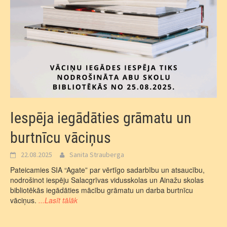
Iespēja iegādāties grāmatu un
burtnīcu vāciņus
22.08.2025
Sanita Strauberga
Pateicamies SIA “Agate” par vērtīgo sadarbību un atsaucību,
nodrošinot iespēju Salacgrīvas vidusskolas un Ainažu skolas
bibliotēkās iegādāties mācību grāmatu un darba burtnīcu
vāciņus.
...Lasīt tālāk