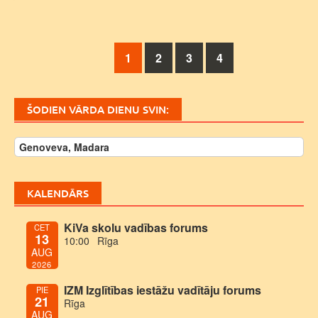
Posts
1
2
3
4
navigation
ŠODIEN VĀRDA DIENU SVIN:
Genoveva, Madara
KALENDĀRS
KiVa skolu vadības forums
CET
13
10:00
Rīga
AUG
2026
IZM Izglītības iestāžu vadītāju forums
PIE
21
Rīga
AUG