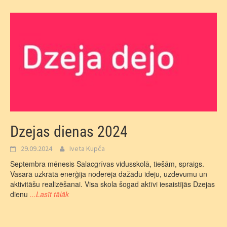
Dzejas dienas 2024
29.09.2024
Iveta Kupča
Septembra mēnesis Salacgrīvas vidusskolā, tiešām, spraigs.
Vasarā uzkrātā enerģija noderēja dažādu ideju, uzdevumu un
aktivitāšu realizēšanai. Visa skola šogad aktīvi iesaistījās Dzejas
dienu
...Lasīt tālāk