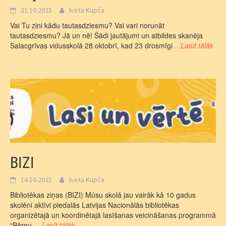
31.10.2025
Iveta Kupča
Vai Tu zini kādu tautasdziesmu? Vai vari norunāt
tautasdziesmu? Jā un nē! Šādi jautājumi un atbildes skanēja
Salacgrīvas vidusskolā 28.oktobrī, kad 23 drosmīgi
...Lasīt tālāk
BIZI
14.10.2025
Iveta Kupča
Bibliotēkas ziņas (BIZI) Mūsu skolā jau vairāk kā 10 gadus
skolēni aktīvi piedalās Latvijas Nacionālās bibliotēkas
organizētajā un koordinētajā lasīšanas veicināšanas programmā
“Bērnu,
...Lasīt tālāk