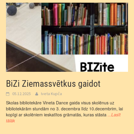
BiZi Ziemassvētkus gaidot
05.12.2025
Iveta Kupča
Skolas bibliotekāre Vineta Dance gaida visus skolēnus uz
bibliotekārām stundām no 3. decembra līdz 10.decembrim, lai
kopīgi ar skolēniem ieskatītos grāmatās, kuras stāsta
...Lasīt
tālāk