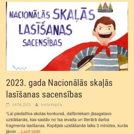
2023. gada Nacionālās skaļās
lasīšanas sacensības
14.04.2023
Iveta Kupča
“Lai piedalītos skolas konkursā, dalībniekam jāsagatavo
uzstāšanās, kas sastāv no īsa ievada un literārā darba
fragmenta lasīšanas. Kopējais uzstāšanās laiks 3 minūtes, kurās
jāmin
...Lasīt tālāk