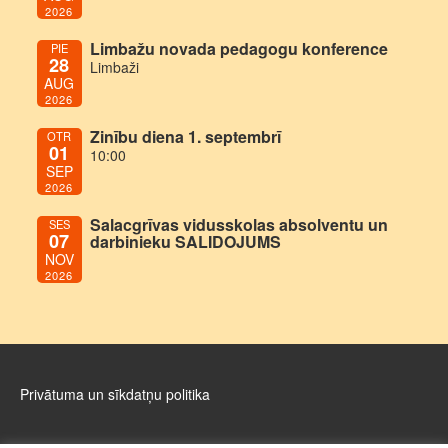
2026
Limbažu novada pedagogu konference
PIE
28
Limbaži
AUG
2026
Zinību diena 1. septembrī
OTR
01
10:00
SEP
2026
Salacgrīvas vidusskolas absolventu un
SES
07
darbinieku SALIDOJUMS
NOV
2026
Privātuma un sīkdatņu politika