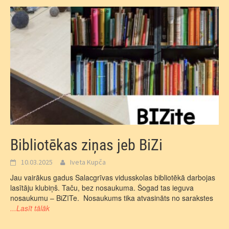
Bibliotēkas ziņas jeb BiZi
10.03.2025
Iveta Kupča
Jau vairākus gadus Salacgrīvas vidusskolas bibliotēkā darbojas
lasītāju klubiņš. Taču, bez nosaukuma. Šogad tas ieguva
nosaukumu – BiZīTe. Nosaukums tika atvasināts no sarakstes
...Lasīt tālāk