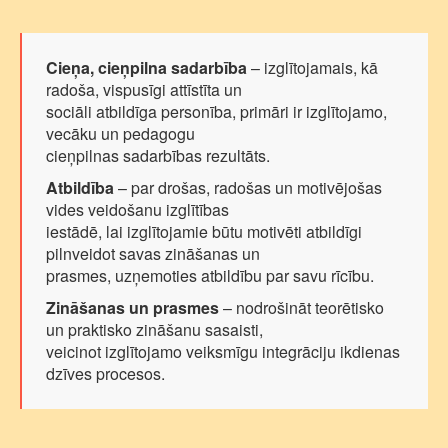
Cieņa, cieņpilna sadarbība
– izglītojamais, kā
radoša, vispusīgi attīstīta un
sociāli atbildīga personība, primāri ir izglītojamo,
vecāku un pedagogu
cieņpilnas sadarbības rezultāts.
Atbildība
– par drošas, radošas un motivējošas
vides veidošanu izglītības
iestādē, lai izglītojamie būtu motivēti atbildīgi
pilnveidot savas zināšanas un
prasmes, uzņemoties atbildību par savu rīcību.
Zināšanas un prasmes
– nodrošināt teorētisko
un praktisko zināšanu sasaisti,
veicinot izglītojamo veiksmīgu integrāciju ikdienas
dzīves procesos.