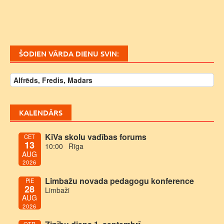
ŠODIEN VĀRDA DIENU SVIN:
Alfrēds, Fredis, Madars
KALENDĀRS
KiVa skolu vadības forums
CET
13
10:00
Rīga
AUG
2026
Limbažu novada pedagogu konference
PIE
28
Limbaži
AUG
2026