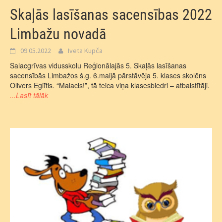
Skaļās lasīšanas sacensības 2022
Limbažu novadā
09.05.2022
Iveta Kupča
Salacgrīvas vidusskolu Reģionālajās 5. Skaļās lasīšanas
sacensībās Limbažos š.g. 6.maijā pārstāvēja 5. klases skolēns
Olivers Eglītis. “Malacis!”, tā teica viņa klasesbiedri – atbalstītāji.
...Lasīt tālāk