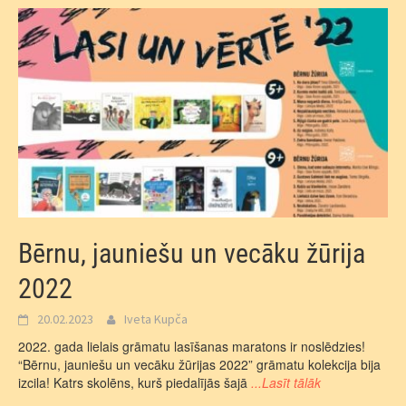
Bērnu, jauniešu un vecāku žūrija
2022
20.02.2023
Iveta Kupča
2022. gada lielais grāmatu lasīšanas maratons ir noslēdzies!
“Bērnu, jauniešu un vecāku žūrijas 2022” grāmatu kolekcija bija
izcila! Katrs skolēns, kurš piedalījās šajā
...Lasīt tālāk