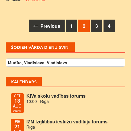
Posts
Previous
1
2
3
4
navigation
ŠODIEN VĀRDA DIENU SVIN:
Mudīte, Vladislava, Vladislavs
KALENDĀRS
KiVa skolu vadības forums
CET
13
10:00
Rīga
AUG
2026
IZM Izglītības iestāžu vadītāju forums
PIE
21
Rīga