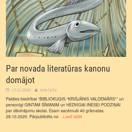
Par novada literatūras kanonu
domājot
17.11.2020
Inta Cirša
Paldies biedrībai “BIBLIOKUĢIS “KRIŠJĀNIS VALDEMĀRS”” un
personīgi GINTAM ŠĪMANIM un HEDVIGAI INESEI PODZIŅAI
par dāvinājumu skolai. Esam saņēmuši 40 grāmatas.
28.10.2020. Pārpublicēts no
...Lasīt tālāk