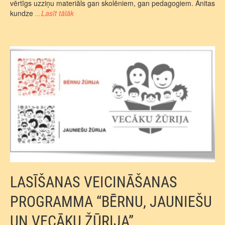
vērtīgs uzziņu materiāls gan skolēniem, gan pedagogiem. Anitas
kundze
...Lasīt tālāk
LASĪŠANAS VEICINĀŠANAS
PROGRAMMA “BĒRNU, JAUNIEŠU
UN VECĀKU ŽŪRIJA”