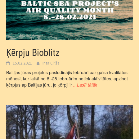
Ķērpju Bioblitz
15.02.2021
Inta Cirša
Baltijas jūras projekts pasludinājis februāri par gaisa kvalitātes
mēnesi, kur laikā no 8.-28.februārim notiek aktivitātes, apzinot
ķērpjus ap Baltijas jūru, jo ķērpji ir
...Lasīt tālāk