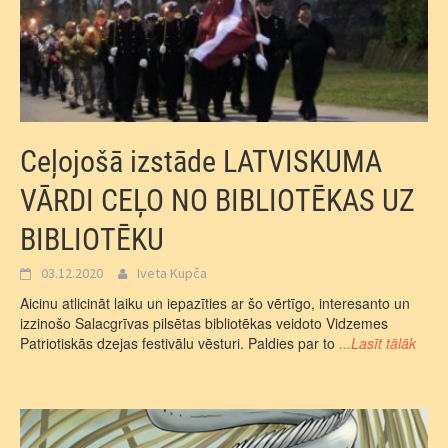
Ceļojošā izstāde LATVISKUMA
VĀRDI CEĻO NO BIBLIOTĒKAS UZ
BIBLIOTĒKU
03.12.2020
Iveta Kupča
Aicinu atlicināt laiku un iepazīties ar šo vērtīgo, interesanto un
izzinošo Salacgrīvas pilsētas bibliotēkas veidoto Vidzemes
Patriotiskās dzejas festivālu vēsturi. Paldies par to
...Lasīt tālāk