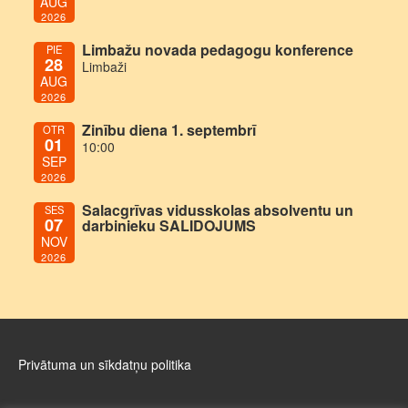
AUG
2026
Limbažu novada pedagogu konference
PIE
28
Limbaži
AUG
2026
Zinību diena 1. septembrī
OTR
01
10:00
SEP
2026
Salacgrīvas vidusskolas absolventu un
SES
07
darbinieku SALIDOJUMS
NOV
2026
Privātuma un sīkdatņu politika