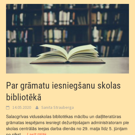
Par grāmatu iesniegšanu skolas
bibliotēkā
14.05.2020
Sanita Strauberga
Salacgrīvas vidusskolas bibliotēkas mācību un daiļliteratūras
grāmatas iespējams iesniegt dežurējošajam administratoram pie
skolas centrālās ieejas darba dienās no 29. maija līdz 5. jūnijam
no plkst.
...Lasīt tālāk