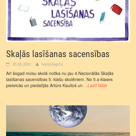
Skaļās lasīšanas sacensības
25.05.2021
Iveta Kupča
Arī šogad mūsu skolā notika nu jau 4.Nacionālās Skaļās
lasīšanas sacensības 5. klašu skolēniem. No 5.a klases
pieteicās un piedalījās Artūrs Kauliņš un
...Lasīt tālāk