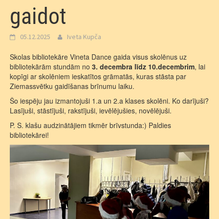
gaidot
05.12.2025
Iveta Kupča
Skolas bibliotekāre Vineta Dance gaida visus skolēnus uz
bibliotekārām stundām no
3. decembra līdz 10.decembrim
, lai
kopīgi ar skolēniem ieskatītos grāmatās, kuras stāsta par
Ziemassvētku gaidīšanas brīnumu laiku.
Šo iespēju jau izmantojuši 1.a un 2.a klases skolēni. Ko darījuši?
Lasījuši, stāstījuši, rakstījuši, ievēlējušies, novēlējuši.
P. S. klašu audzinātājiem tikmēr brīvstunda:) Paldies
bibliotekārei!