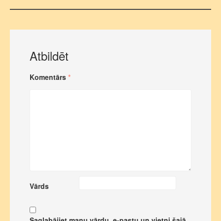
Atbildēt
Komentārs
*
Vārds
Saglabājiet manu vārdu, e-pastu un vietni šajā