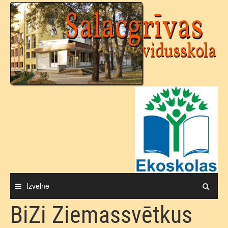
Skip
to
content
Izvēlne
BiZi Ziemassvētkus