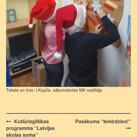
Teksts un foto: I.Kupča, sākumskolas MK vadītāja
Post
Kutlūrizglītības
Pasākums “Iemirdzies!”
programma “Latvijas
navigation
skolas soma”