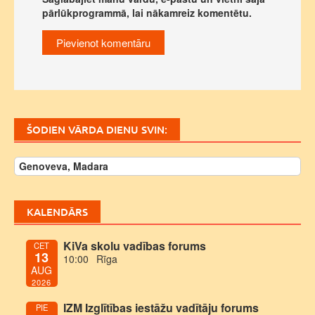
pārlūkprogrammā, lai nākamreiz komentētu.
ŠODIEN VĀRDA DIENU SVIN:
Genoveva, Madara
KALENDĀRS
KiVa skolu vadības forums
CET
13
10:00
Rīga
AUG
2026
IZM Izglītības iestāžu vadītāju forums
PIE