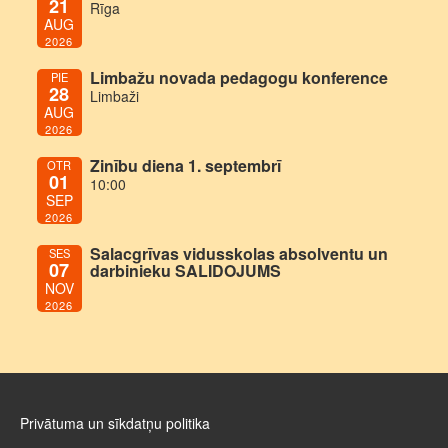
21
Rīga
AUG
2026
Limbažu novada pedagogu konference
PIE
28
Limbaži
AUG
2026
Zinību diena 1. septembrī
OTR
01
10:00
SEP
2026
Salacgrīvas vidusskolas absolventu un
SES
07
darbinieku SALIDOJUMS
NOV
2026
Privātuma un sīkdatņu politika