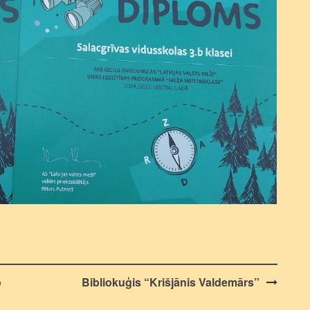
o
Bibliokuģis “Krišjānis Valdemārs”