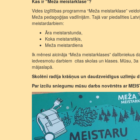
Kas ir “Meža meistarklase”?
Vides izglītības programma “Meža meistarklase” veidot
Meža pedagoģijas vadlīnijām. Tajā var piedalīties Latvi
meistardarbiem:
Āra meistarstunda,
Koka meistarstiķis,
Meža meistardiena
Ik mēnesi aicināja “Meža meistarklases” dalībniekus da
iedvesmotu darbiem citas skolas un klases. Mūsu, 3a u
mājaslapā.
Skolēni radīja krāšņus un daudzveidīgus uzlīmju d
Par izcilu sniegumu mūsu darbs novērtēts ar ME