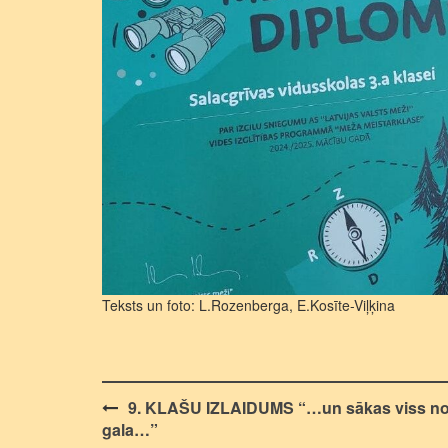
Teksts un foto: L.Rozenberga, E.Kosīte-Viļķina
Post
9. KLAŠU IZLAIDUMS “…un sākas viss n
gala…”
navigation