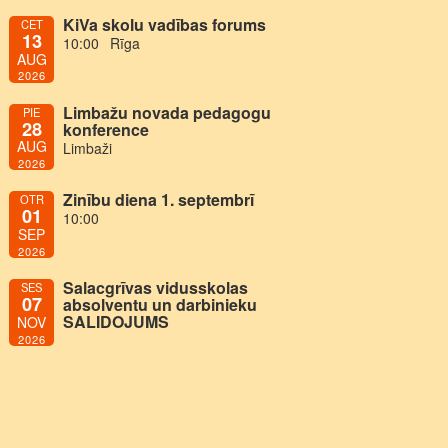
KiVa skolu vadības forums
CET
13
10:00
Rīga
AUG
2026
Limbažu novada pedagogu
PIE
28
konference
AUG
Limbaži
2026
Zinību diena 1. septembrī
OTR
01
10:00
SEP
2026
Salacgrīvas vidusskolas
SES
07
absolventu un darbinieku
SALIDOJUMS
NOV
2026