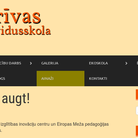
CĪBU DARBS
GALERIJA
EKOSKOLA
OGS
AINAŽI
KONTAKTI
 augt!
 izglītības inovāciju centru un Eiropas Meža pedagoģijas
s.