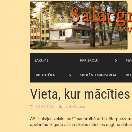
Skip
to
content
SĀKUMS
PAR SKOLU
MĀ
BIBLIOTĒKA
SKOLĒNU MINISTRIJA
BL
Vieta, kur mācīties
07.06.2025
Iveta Kupča
AS ‘’Latvijas valsts meži” sadarbībā ar LU Starpnozaru
apvienību ik gadu aicina skolas mācīties augt no daba