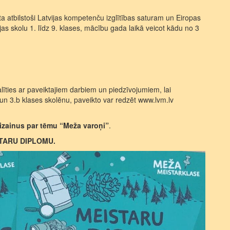
a atbilstoši Latvijas kompetenču izglītības saturam un Eiropas
jas skolu 1. līdz 9. klases, mācību gada laikā veicot kādu no 3
līties ar paveiktajiem darbiem un piedzīvojumiem, lai
n 3.b klases skolēnu, paveikto var redzēt www.lvm.lv
izainus par tēmu
“Meža varoņi”
.
ISTARU DIPLOMU.