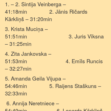
1. – 2. Sintija Veinberga –
41:18min
2. Jānis Ričards
Kārkliņš – 31:20min
3. Krista Muciņa –
51:51min
3. Juris Vīksna
– 31:25min
4. Zita Jankovska –
51:53min
4. Emīls Runcis
– 32:27min
5. Amanda Geila Vijupa –
54:46min
5. Raijens Staškuns –
32:33min
6. Annija Neretniece –
54:49min
6. Lenards Kārkliņš