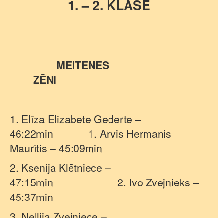
1. – 2. KLASE
MEITENES
ZĒNI
1. Elīza Elizabete Gederte –
46:22min
1. Arvis Hermanis
Maurītis – 45:09min
2. Ksenija Klētniece –
47:15min
2. Ivo Zvejnieks –
45:37min
3. Nellija Zvejniece –