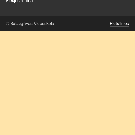
Piekļūstamība
© Salacgrīvas Vidusskola
Pieteikties