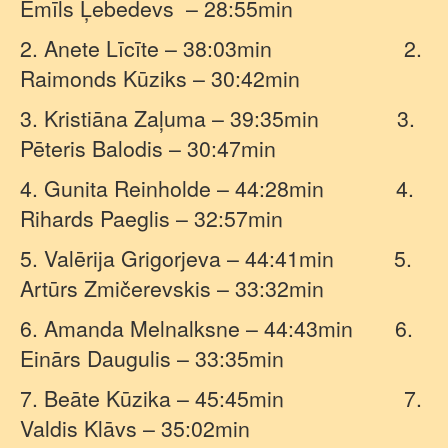
Emīls Ļebedevs
– 28:55min
2. Anete Līcīte – 38:03min
2.
Raimonds Kūziks – 30:42min
3. Kristiāna Zaļuma – 39:35min
3.
Pēteris Balodis – 30:47min
4. Gunita Reinholde – 44:28min
4.
Rihards Paeglis – 32:57min
5. Valērija Grigorjeva – 44:41min
5.
Artūrs Zmičerevskis – 33:32min
6. Amanda Melnalksne – 44:43min
6.
Einārs Daugulis – 33:35min
7. Beāte Kūzika – 45:45min
7.
Valdis Klāvs – 35:02min