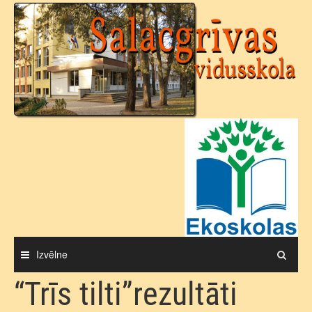
Skip
to
content
Izvēlne
“Trīs tilti”rezultāti