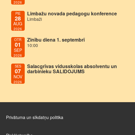
2026
Limbažu novada pedagogu konference
PIE
28
Limbaži
AUG
2026
Zinību diena 1. septembrī
OTR
01
10:00
SEP
2026
Salacgrīvas vidusskolas absolventu un
SES
07
darbinieku SALIDOJUMS
NOV
2026
Privātuma un sīkdatņu politika