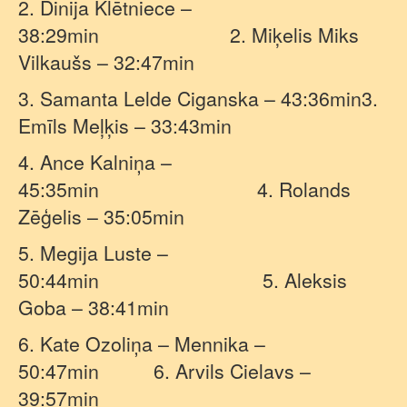
2. Dinija Klētniece –
38:29min
2. Miķelis Miks
Vilkaušs – 32:47min
3. Samanta Lelde Ciganska – 43:36min3.
Emīls Meļķis – 33:43min
4. Ance Kalniņa –
45:35min
4. Rolands
Zēģelis – 35:05min
5. Megija Luste –
50:44min
5. Aleksis
Goba – 38:41min
6. Kate Ozoliņa – Mennika –
50:47min
6. Arvils Cielavs –
39:57min