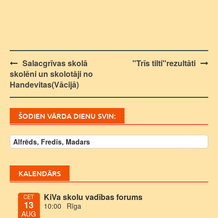
Post
Salacgrīvas skolā
"Trīs tilti"rezultāti
skolēni un skolotāji no
navigation
Handevitas(Vācijā)
ŠODIEN VĀRDA DIENU SVIN:
Alfrēds, Fredis, Madars
KALENDĀRS
KiVa skolu vadības forums
CET
13
10:00
Rīga
AUG