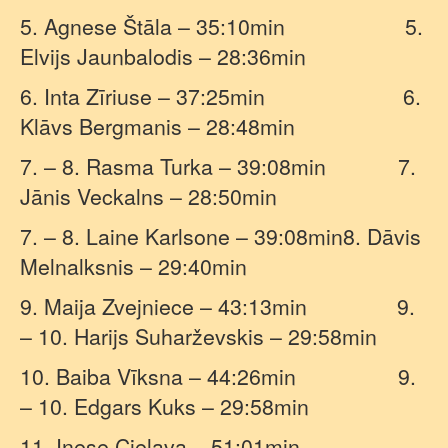
5. Agnese Štāla – 35:10min
5.
Elvijs Jaunbalodis – 28:36min
6. Inta Zīriuse – 37:25min
6.
Klāvs Bergmanis – 28:48min
7. – 8. Rasma Turka – 39:08min
7.
Jānis Veckalns – 28:50min
7. – 8. Laine Karlsone – 39:08min8. Dāvis
Melnalksnis – 29:40min
9. Maija Zvejniece – 43:13min
9.
– 10. Harijs Suharževskis – 29:58min
10. Baiba Vīksna – 44:26min
9.
– 10. Edgars Kuks – 29:58min
11. Inese Cielava – 51:01min