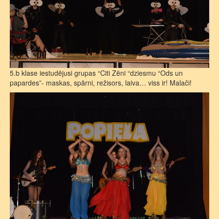
5.b klase iestudējusi grupas “Citi Zēni “dziesmu “Ods un
papardes”- maskas, spārni, režisors, laiva… viss ir! Malači!