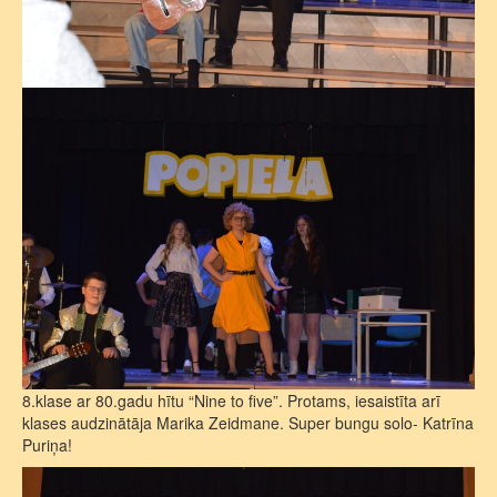
8.klase ar 80.gadu hītu “Nine to five”. Protams, iesaistīta arī
klases audzinātāja Marika Zeidmane. Super bungu solo- Katrīna
Puriņa!