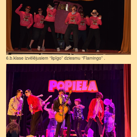
6.b.klase izvēlējusiem “lipīgo” dziesmu “Flamingo” .