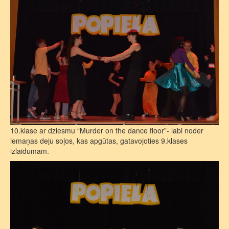
10.klase ar dziesmu “Murder on the dance floor”- labi noder
iemaņas deju soļos, kas apgūtas, gatavojoties 9.klases
izlaidumam.