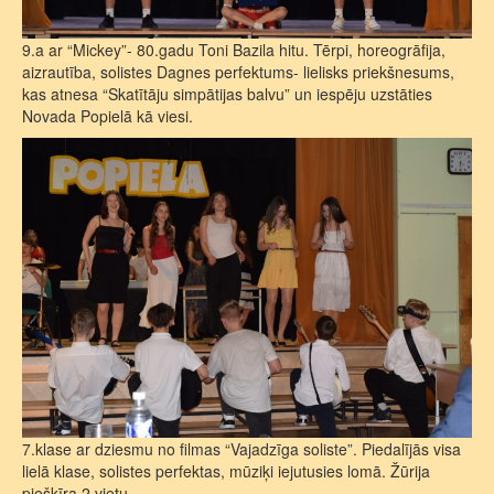
9.a ar “Mickey”- 80.gadu Toni Bazila hitu. Tērpi, horeogrāfija,
aizrautība, solistes Dagnes perfektums- lielisks priekšnesums,
kas atnesa “Skatītāju simpātijas balvu” un iespēju uzstāties
Novada Popielā kā viesi.
7.klase ar dziesmu no filmas “Vajadzīga soliste”. Piedalījās visa
lielā klase, solistes perfektas, mūziķi iejutusies lomā. Žūrija
piešķīra 2.vietu.