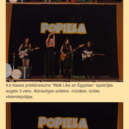
9.b klases priekšnesums “Walk Like an Egyptian” izpelnījās
augsto 3.vietu. Aizrautīgas solistes- mūziķes, izcilas
vēderdejotājas.