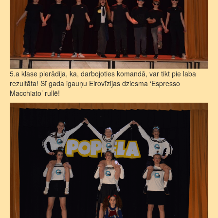
5.a klase pierādija, ka, darbojoties komandā, var tikt pie laba
rezultāta! Šī gada igauņu Eirovīzijas dziesma ‘Espresso
Macchiato’ rullē!