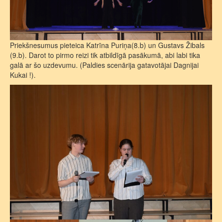
Priekšnesumus pieteica Katrīna Puriņa(8.b) un Gustavs Žibals
(9.b). Darot to pirmo reizi tik atbildīgā pasākumā, abi labi tika
galā ar šo uzdevumu. (Paldies scenārija gatavotājai Dagnijai
Kukai !).