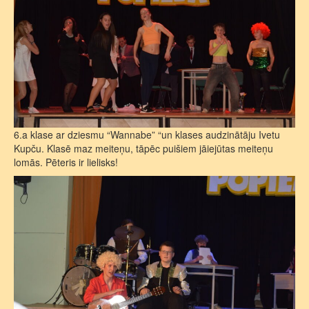
6.a klase ar dziesmu “Wannabe” “un klases audzinātāju Ivetu
Kupču. Klasē maz meiteņu, tāpēc puišiem jāiejūtas meiteņu
lomās. Pēteris ir lielisks!