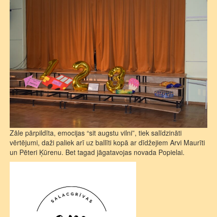
Zāle pārpildīta, emocijas “sit augstu vilni”, tiek salīdzināti
vērtējumi, daži paliek arī uz ballīti kopā ar dīdžejiem Arvi Maurīti
un Pēteri Ķūrenu. Bet tagad jāgatavojas novada Popielai.