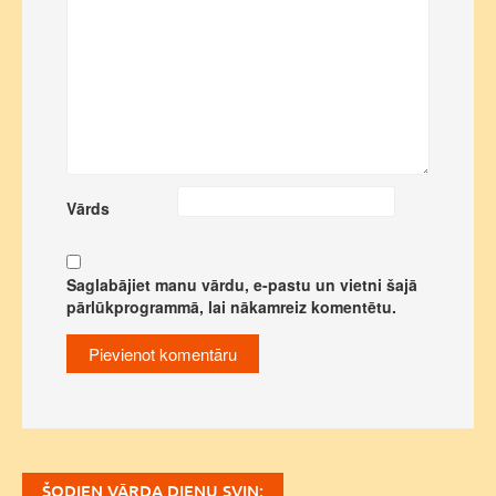
Vārds
Saglabājiet manu vārdu, e-pastu un vietni šajā
pārlūkprogrammā, lai nākamreiz komentētu.
ŠODIEN VĀRDA DIENU SVIN: