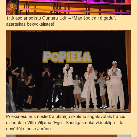
11.klase ar solistu Guntaru Ūdri – “Man šodien 18 gadu”,
azartiskas bekvokālistes!
Priekšnesumus noslēdza ukraiņu skolēnu sagatavotais franču
dziedātāja Vilija Viljama “Ego”. Spēcīgāk nekā videoklipā – tā
novērtēja Inese Jerāne.