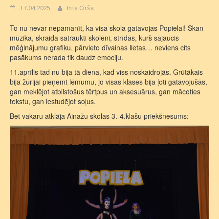
17.04.2025
Inta Cirša
To nu nevar nepamanīt, ka visa skola gatavojas Popielai! Skan
mūzika, skraida satraukti skolēni, strīdās, kurš sajaucis
mēģinājumu grafiku, pārvieto dīvainas lietas… neviens cits
pasākums nerada tik daudz emociju.
11.aprīlis tad nu bija tā diena, kad viss noskaidrojās. Grūtākais
bija žūrijai pieņemt lēmumu, jo visas klases bija ļoti gatavojušās,
gan meklējot atbilstošus tērtpus un aksesuārus, gan mācoties
tekstu, gan iestudējot soļus.
Bet vakaru atklāja Ainažu skolas 3.-4.klašu priekšnesums: