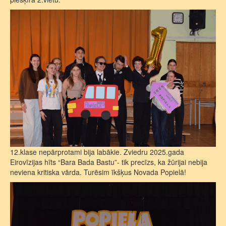
12.klase nepārprotami bija labākie. Zviedru 2025.gada
Eirovīzijas hīts “Bara Bada Bastu”- tik precīzs, ka žūrijai nebija
neviena kritiska vārda. Turēsim īkšķus Novada Popielā!