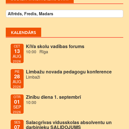
Alfrēds, Fredis, Madars
KALENDĀRS
KiVa skolu vadības forums
CET
13
10:00
Rīga
AUG
2026
Limbažu novada pedagogu konference
PIE
28
Limbaži
AUG
2026
Zinību diena 1. septembrī
OTR
01
10:00
SEP
2026
Salacgrīvas vidusskolas absolventu un
SES
07
darbinieku SALIDOJUMS