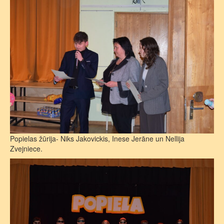
Popielas žūrija- Niks Jakovickis, Inese Jerāne un Nellija
Zvejniece.