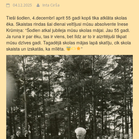
04.12.2025
Inta Cirša
Tieši šodien, 4.decembrī aprit 55 gadi kopš tika atklāta skolas
ēka. Skaistas rindas šai dienai veltījusi mūsu absolvente Inese
Krūmiņa: “Šodien atkal jubileja mūsu skolas mājai. Jau 55 gadi.
Ja runa ir par ēku, tas ir viens, bet līdz ar to ir aizritējuši tikpat
mūsu dzīves gadi. Tagadējā skolas mājas lapā skatīju, cik skola
skaista un izskatās, ka mīlēta.
”