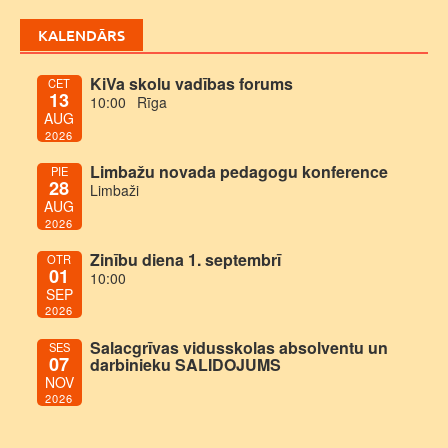
KALENDĀRS
KiVa skolu vadības forums
CET
13
10:00
Rīga
AUG
2026
Limbažu novada pedagogu konference
PIE
28
Limbaži
AUG
2026
Zinību diena 1. septembrī
OTR
01
10:00
SEP
2026
Salacgrīvas vidusskolas absolventu un
SES
07
darbinieku SALIDOJUMS
NOV
2026