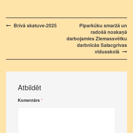
Post
Brīvā skatuve-2025
Piparkūku smaržā un
radošā noskaņā
navigation
darbojamies Ziemassvētku
darbnīcās Salacgrīvas
vidusskolā
Atbildēt
Komentārs
*