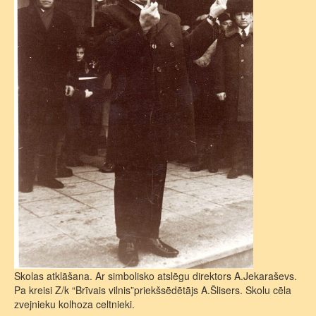
Skolas atklāšana. Ar simbolisko atslēgu direktors A.Jekaraševs.
Pa kreisi Z/k “Brīvais vilnis”priekšsēdētājs A.Šlisers. Skolu cēla
zvejnieku kolhoza celtnieki.