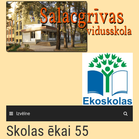
Skip
to
content
Izvēlne
Skolas ēkai 55