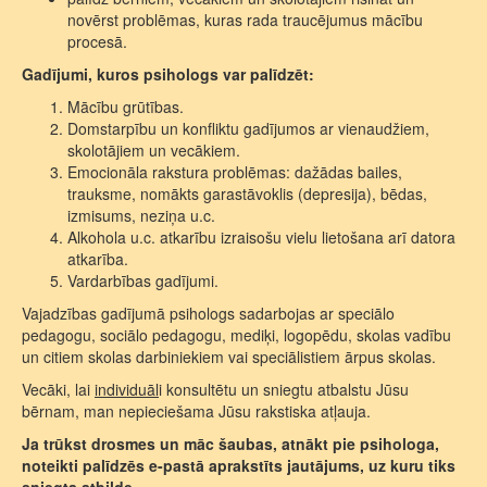
novērst problēmas, kuras rada traucējumus mācību
procesā.
Gadījumi, kuros psihologs var palīdzēt:
Mācību grūtības.
Domstarpību un konfliktu gadījumos ar vienaudžiem,
skolotājiem un vecākiem.
Emocionāla rakstura problēmas: dažādas bailes,
trauksme, nomākts garastāvoklis (depresija), bēdas,
izmisums, neziņa u.c.
Alkohola u.c. atkarību izraisošu vielu lietošana arī datora
atkarība.
Vardarbības gadījumi.
Vajadzības gadījumā psihologs sadarbojas ar speciālo
pedagogu, sociālo pedagogu, mediķi, logopēdu, skolas vadību
un citiem skolas darbiniekiem vai speciālistiem ārpus skolas.
Vecāki, lai
individuāl
i konsultētu un sniegtu atbalstu Jūsu
bērnam, man nepieciešama Jūsu rakstiska atļauja.
Ja trūkst drosmes un māc šaubas, atnākt pie psihologa,
noteikti palīdzēs e-pastā aprakstīts jautājums, uz kuru tiks