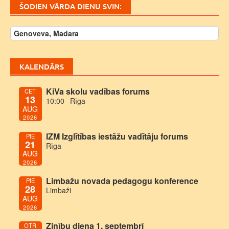
ŠODIEN VĀRDA DIENU SVIN:
Genoveva, Madara
KALENDĀRS
KiVa skolu vadības forums
CET
13
10:00
Rīga
AUG
2026
IZM Izglītības iestāžu vadītāju forums
PIE
21
Rīga
AUG
2026
Limbažu novada pedagogu konference
PIE
28
Limbaži
AUG
2026
Zinību diena 1. septembrī
OTR