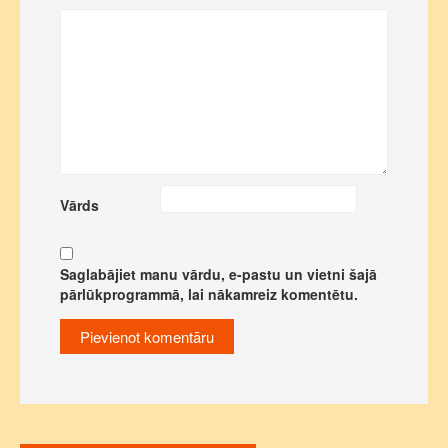
Vārds
Saglabājiet manu vārdu, e-pastu un vietni šajā
pārlūkprogrammā, lai nākamreiz komentētu.