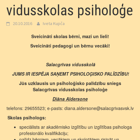
vidusskolas psiholoģe
20.10.2016
Iveta Kupča
Sveicināti skolas bērni, mazi un lieli!
Sveicināti pedagogi un bērnu vecāki!
Salacgrīvas vidusskolā
JUMS IR IESPĒJA SAŅEMT PSIHOLOĢISKO PALĪDZĪBU!
Jūs uzklausīs un psiholoģisko palīdzību sniegs
Salacgrīvas vidusskolas psiholoģe
Diāna Aldersone
telefons: 29655523; e-pasts: diana.aldersone@salacgrivasvsk.lv
Skolas psihologs:
speciālists ar akadēmisko izglītību un izglītības psihologa
profesionālo kvalifikāciju;
palīdz bērniem, vecākiem un skolotājiem risināt un