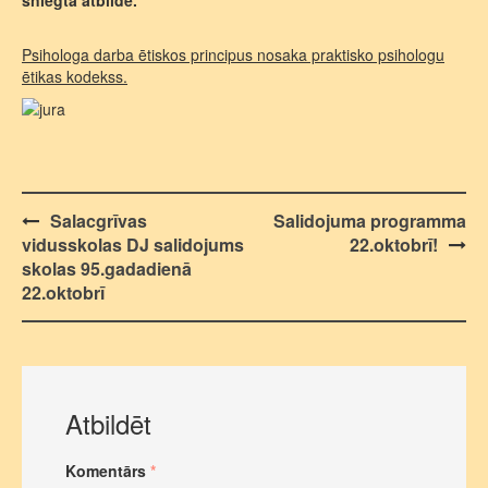
sniegta atbilde.
Psihologa darba ētiskos principus nosaka praktisko psihologu
ētikas kodekss.
Post
Salacgrīvas
Salidojuma programma
vidusskolas DJ salidojums
22.oktobrī!
navigation
skolas 95.gadadienā
22.oktobrī
Atbildēt
Komentārs
*