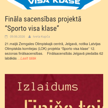
Fināla sacensības projektā
“Sporto visa klase”
09.06.2026
Iveta Kupča
21.maijā Zemgales Olimpiskajā centrā, Jelgavā, notika Latvijas
Olimpiskās komitejas (LOK) projekta “Sporto visa klase” 12.
sezonas finālsacensības. Finālsacensībās Jelgavā piedalās 62
labākās
...Lasīt tālāk