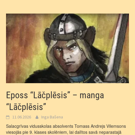
Eposs “Lāčplēsis” – manga
“Lāčplēsis”
11.06.2026
Inga Bašena
Salacgrīvas vidusskolas absolvents Tomass Andrejs Vilemsons
viesojās pie 9. klases skolēniem, lai dalītos savā neparastajā