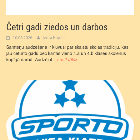
Četri gadi ziedos un darbos
10.06.2026
Iveta Kupča
Samteņu audzēšana ir kļuvusi par skaistu skolas tradīciju, kas
jau ceturto gadu pēc kārtas vieno 4.a un 4.b klases skolēnus
kopīgā darbā. Audzējot
...Lasīt tālāk