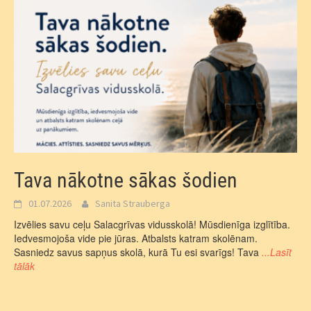
Tava nākotne sākas šodien
01.07.2026
Sanita Strauberga
Izvēlies savu ceļu Salacgrīvas vidusskolā! Mūsdienīga izglītība.
Iedvesmojoša vide pie jūras. Atbalsts katram skolēnam.
Sasniedz savus sapņus skolā, kurā Tu esi svarīgs! Tava
...Lasīt
tālāk