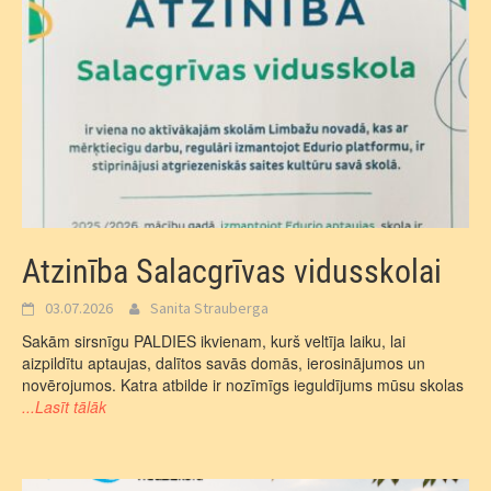
Atzinība Salacgrīvas vidusskolai
03.07.2026
Sanita Strauberga
Sakām sirsnīgu PALDIES ikvienam, kurš veltīja laiku, lai
aizpildītu aptaujas, dalītos savās domās, ierosinājumos un
novērojumos. Katra atbilde ir nozīmīgs ieguldījums mūsu skolas
...Lasīt tālāk