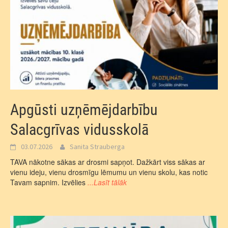
Apgūsti uzņēmējdarbību
Salacgrīvas vidusskolā
03.07.2026
Sanita Strauberga
TAVA nākotne sākas ar drosmi sapņot. Dažkārt viss sākas ar
vienu ideju, vienu drosmīgu lēmumu un vienu skolu, kas notic
Tavam sapnim. Izvēlies
...Lasīt tālāk