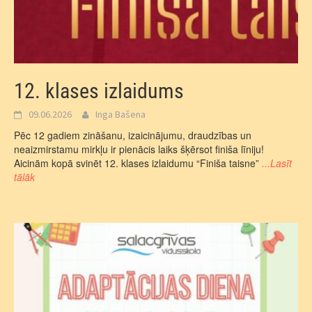
12. klases izlaidums
09.06.2026
Inga Bašena
Pēc 12 gadiem zināšanu, izaicinājumu, draudzības un
neaizmirstamu mirkļu ir pienācis laiks šķērsot finiša līniju!
Aicinām kopā svinēt 12. klases izlaidumu “Finiša taisne”
...Lasīt
tālāk