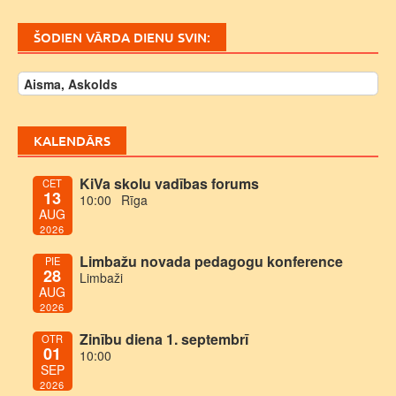
ŠODIEN VĀRDA DIENU SVIN:
Aisma, Askolds
KALENDĀRS
KiVa skolu vadības forums
CET
13
10:00
Rīga
AUG
2026
Limbažu novada pedagogu konference
PIE
28
Limbaži
AUG
2026
Zinību diena 1. septembrī
OTR
01
10:00
SEP
2026