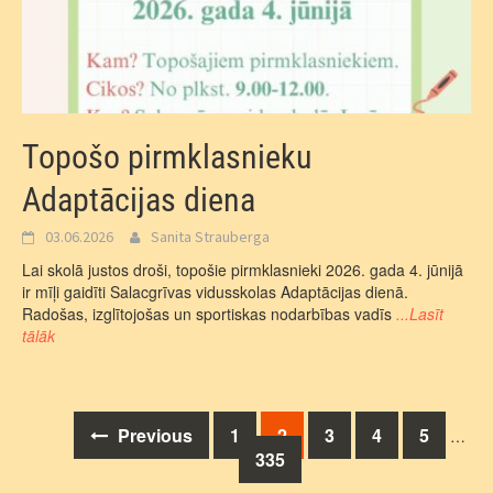
Topošo pirmklasnieku
Adaptācijas diena
03.06.2026
Sanita Strauberga
Lai skolā justos droši, topošie pirmklasnieki 2026. gada 4. jūnijā
ir mīļi gaidīti Salacgrīvas vidusskolas Adaptācijas dienā.
Radošas, izglītojošas un sportiskas nodarbības vadīs
...Lasīt
tālāk
Posts
Previous
1
2
3
4
5
…
335
navigation