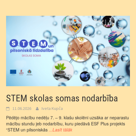
STEM skolas somas nodarbība
11.06.2026
Iveta Kupča
Pēdējo mācību nedēļu 7. – 9. klašu skolēni uzsāka ar neparastu
mācību stundu jeb nodarbību, kuru piedāvā ESF Plus projekts
“STEM un pilsoniskās
...Lasīt tālāk