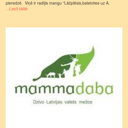
pieredzē. Viņš ir radījis mangu “Lāčplēsis,balstoties uz A.
...Lasīt tālāk