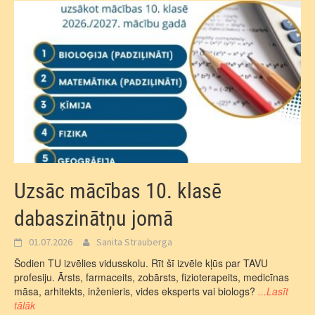
Uzsāc mācības 10. klasē
dabaszinātņu jomā
01.07.2026
Sanita Strauberga
Šodien TU izvēlies vidusskolu. Rīt šī izvēle kļūs par TAVU
profesiju. Ārsts, farmaceits, zobārsts, fizioterapeits, medicīnas
māsa, arhitekts, inženieris, vides eksperts vai biologs?
...Lasīt
tālāk