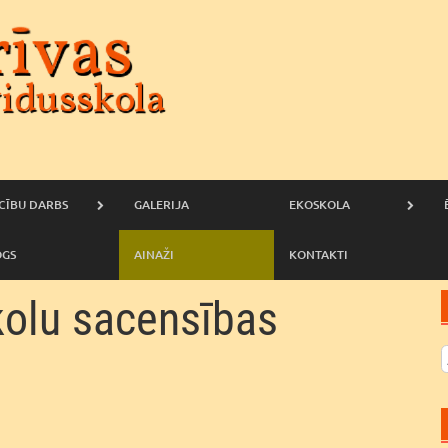
CĪBU DARBS
GALERIJA
EKOSKOLA
OGS
AINAŽI
KONTAKTI
olu sacensības