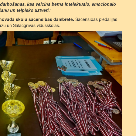
 nodarbošanās, kas veicina bērna intelektuālo, emocionālo
anu un telpisko uztveri.
“
novada skolu sacensības dambretē.
Sacensībās piedalījās
žu un Salacgrīvas vidusskolas.