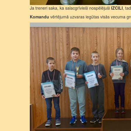
Ja treneri saka, ka salacgrīvieši nospēlējuši
IZCILI
, ta
Komandu
vērtējumā uzvaras iegūtas visās vecuma g