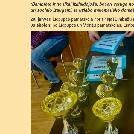
“
Dambrete ir ne tikai izklaidējoša, bet arī vērtīga
un sociālo izaugsmi, tā uzlabo matemātisko domāš
20. janvārī
Liepupes pamatskolā norisinājās
Limbažu 
88 skolēni
no Liepupes un Vidrižu pamatskolas, Limba