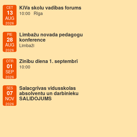
KiVa skolu vadības forums
CET
13
10:00
Rīga
AUG
2026
Limbažu novada pedagogu
PIE
28
konference
AUG
Limbaži
2026
Zinību diena 1. septembrī
OTR
01
10:00
SEP
2026
Salacgrīvas vidusskolas
SES
07
absolventu un darbinieku
SALIDOJUMS
NOV
2026