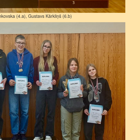
kovska (4.a), Gustavs Kārkliņš (6.b)