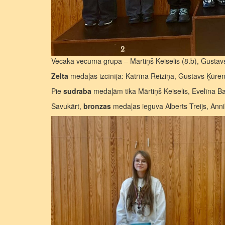
Vecākā vecuma grupa – Mārtiņš Keiselis (8.b), Gustavs
Zelta
medaļas izcīnīja: Katrīna Reiziņa, Gustavs Ķūren
Pie
sudraba
medaļām tika Mārtiņš Keiselis, Evelīna B
Savukārt,
bronzas
medaļas ieguva Alberts Treijs, Ann