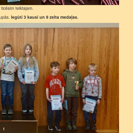
d ticēsim teiktajam.
rupās.
Iegūti 3 kausi un 9 zelta medaļas.