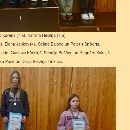
 Ķūrens (7.a), Katrīna Reiziņa (7.a)
s, Elena Jankovska, Selīna Balode un Pēteris Sniķeris.
alode, Gustavs Kārkliņš, Sendija Bašēna un Regnārs Kalniņš.
ika Pāže un Deivs Bērziņš-Tinkuss.