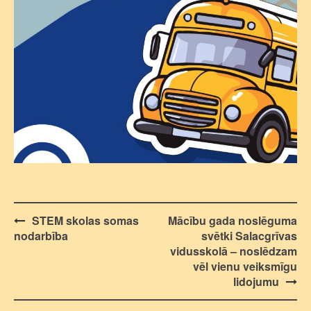
Post
STEM skolas somas
Mācību gada noslēguma
nodarbība
svētki Salacgrīvas
navigation
vidusskolā – noslēdzam
vēl vienu veiksmīgu
lidojumu