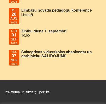
2026
Limbažu novada pedagogu konference
PIE
28
Limbaži
AUG
2026
Zinību diena 1. septembrī
OTR
01
10:00
SEP
2026
Salacgrīvas vidusskolas absolventu un
SES
07
darbinieku SALIDOJUMS
NOV
2026
Privātuma un sīkdatņu politika