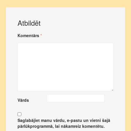
Atbildēt
Komentārs
*
Vārds
Saglabājiet manu vārdu, e-pastu un vietni šajā
pārlūkprogrammā, lai nākamreiz komentētu.