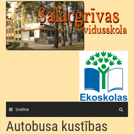
Skip
to
content
Izvēlne
Autobusa kustības