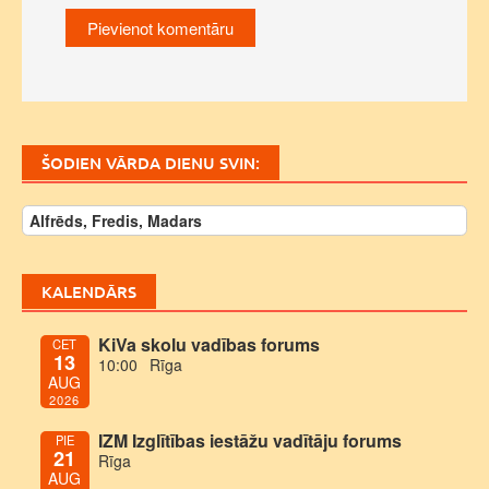
ŠODIEN VĀRDA DIENU SVIN:
Alfrēds, Fredis, Madars
KALENDĀRS
KiVa skolu vadības forums
CET
13
10:00
Rīga
AUG
2026
IZM Izglītības iestāžu vadītāju forums
PIE
21
Rīga
AUG