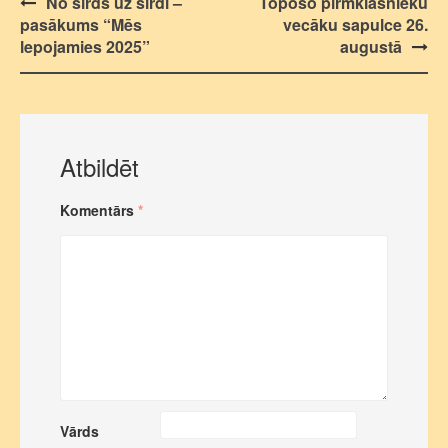
Post
No sirds uz sirdi –
Topošo pirmklasnieku
pasākums “Mēs
vecāku sapulce 26.
navigation
lepojamies 2025”
augustā
Atbildēt
Komentārs
*
Vārds