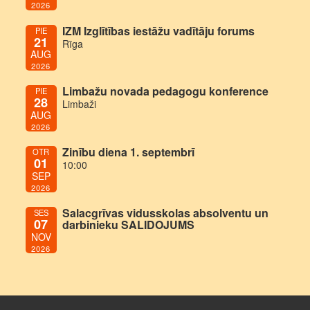
2026
IZM Izglītības iestāžu vadītāju forums
PIE
21
Rīga
AUG
2026
Limbažu novada pedagogu konference
PIE
28
Limbaži
AUG
2026
Zinību diena 1. septembrī
OTR
01
10:00
SEP
2026
Salacgrīvas vidusskolas absolventu un
SES
07
darbinieku SALIDOJUMS
NOV
2026