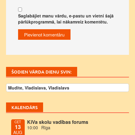
Saglabājiet manu vārdu, e-pastu un vietni šajā
pārlūkprogrammā, lai nākamreiz komentētu.
ŠODIEN VĀRDA DIENU SVIN:
Mudīte, Vladislava, Vladislavs
KALENDĀRS
KiVa skolu vadības forums
CET
13
10:00
Rīga
AUG