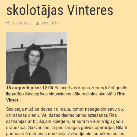
skolotājas Vinteres
15.08.2025
Inta Cirša
18.augustā plkst.12.00
Salacgrīvas kapos zemes klēpī guldīs
ilggadīgo Salacgrīvas vidusskolas sākumskolas skolotāju
Ritu
Vinteri.
Skolotāja mūžībā devās 16.maijā, tomēr nesagaidot savu 95.
dzimšanas dienu. Vēl dažas dienas pirms aiziešanas Rita
sazvanījās ar bijušajām kolēģēm, ar kurām vienoja ilgu gadu
draudzība. Sazvanījās, jo pēc smagās galvas operācijas Rita 5
gadus un 5 mēnešus nodzīvoja Zviedrijā pie jaunākās meitas,