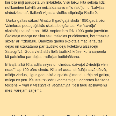
kur bija mīļi aprūpēta un izklaidēta. Visu laiku Rita sekoja līdzi
notikumiem Latvijā un neizlaida savu mīļo raidījumu “Latvijas
sirdsdziesma”. Ikdienā viņas latvietību stiprināja Radio 2.
Darba gaitas sākusi Ainažu 8-gadīgajā skolā 1950.gadā pēc
Valmieras pedagoģiskās skolas beigšanas. Par “savējo”
skolotāju saucām no 1953. septembra līdz 1993.gada janvārim.
Skolotāja mācīja ne tikai sākumskolas priekšmetus, bet “mazajā
skolā” arī fizkultūru. Daudzus gadus skolotāja mācīja tautas
dejas un uzskatāma par tautisko deju kolektīvu aizsācēju
Salacgrīvā. Goda vietā stāv lielā tautiskā krūze, kura saņemta
kā pateicība par dejas tradīcijas iedibināšanu.
Brīvajā laikā Rita adīja zeķes un cimdus, dzīvojot Zviedrijā vien
noadīti ap 100 pāru cimdu. Rita arī auda, strādāja savā dārzā,
mīlēja ziedus, ilgus gadus kā atspaidu ģimenei turēja arī gotiņu,
mīlēja iet pirtī. Kā īstai “zviedru vecmāmiņai” iederētos Karlsona
teiciens –
man ir visstiprākā vecmāmiņa
, tieši tādu apskāvienu
mēs varējām saņemt.