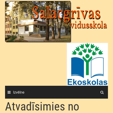
Skip
to
content
Izvēlne
Atvadīsimies no