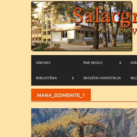
Skip
to
content
SĀKUMS
PAR SKOLU
MĀ
BIBLIOTĒKA
SKOLĒNU MINISTRIJA
BL
MANA_DZIMENITE_1