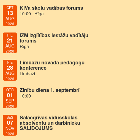
KiVa skolu vadības forums
CET
13
10:00
Rīga
AUG
2026
IZM Izglītības iestāžu vadītāju
PIE
21
forums
AUG
Rīga
2026
Limbažu novada pedagogu
PIE
28
konference
AUG
Limbaži
2026
Zinību diena 1. septembrī
OTR
01
10:00
SEP
2026
Salacgrīvas vidusskolas
SES
07
absolventu un darbinieku
SALIDOJUMS
NOV
2026