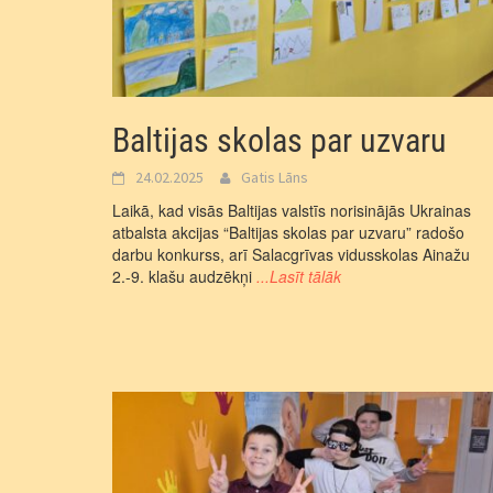
Baltijas skolas par uzvaru
24.02.2025
Gatis Lāns
Laikā, kad visās Baltijas valstīs norisinājās Ukrainas
atbalsta akcijas “Baltijas skolas par uzvaru” radošo
darbu konkurss, arī Salacgrīvas vidusskolas Ainažu
2.-9. klašu audzēkņi
...Lasīt tālāk