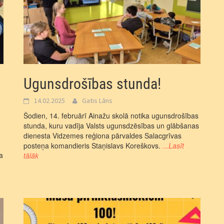
Ugunsdrošības stunda!
14.02.2025
Gatis Lāns
Šodien, 14. februārī Ainažu skolā notika ugunsdrošības
stunda, kuru vadīja Valsts ugunsdzēsības un glābšanas
,
dienesta Vidzemes reģiona pārvaldes Salacgrīvas
posteņa komandieris Staņislavs Koreškovs.
...Lasīt
a
tālāk