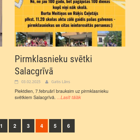
Pirmklasnieku svētki
Salacgrīvā
03.02.2025
Gatis Lāns
Piektdien, 7.februārī brauksim uz pirmklasnieku
svētkiem Salacgrīvā.
...Lasīt tālāk
1
2
3
4
5
6