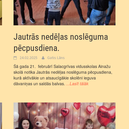
Jautrās nedēļas noslēguma
pēcpusdiena.
24.02.2025
Gatis Lāns
Šā gada 21. februārī Salacgrīvas vidusskolas Ainažu
skolā notika Jautrās nedēļas noslēguma pēcpusdiena,
kurā aktīvākie un atsaucīgākie skolēni ieguva
dāvaniņas un saldās balvas.
...Lasīt tālāk