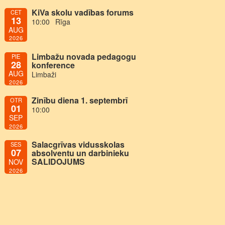
KiVa skolu vadības forums
CET
13
10:00
Rīga
AUG
2026
Limbažu novada pedagogu
PIE
28
konference
AUG
Limbaži
2026
Zinību diena 1. septembrī
OTR
01
10:00
SEP
2026
Salacgrīvas vidusskolas
SES
07
absolventu un darbinieku
SALIDOJUMS
NOV
2026