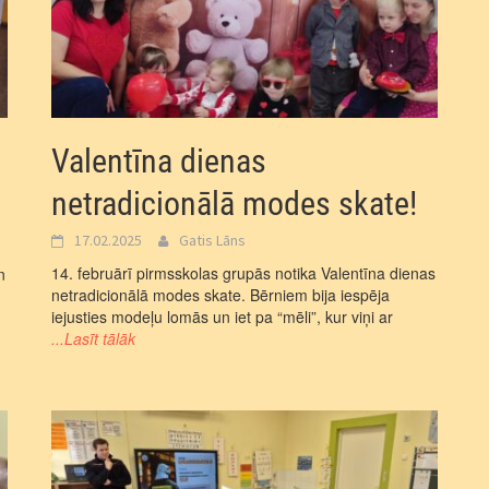
Valentīna dienas
netradicionālā modes skate!
17.02.2025
Gatis Lāns
14. februārī pirmsskolas grupās notika Valentīna dienas
n
netradicionālā modes skate. Bērniem bija iespēja
iejusties modeļu lomās un iet pa “mēli”, kur viņi ar
...Lasīt tālāk