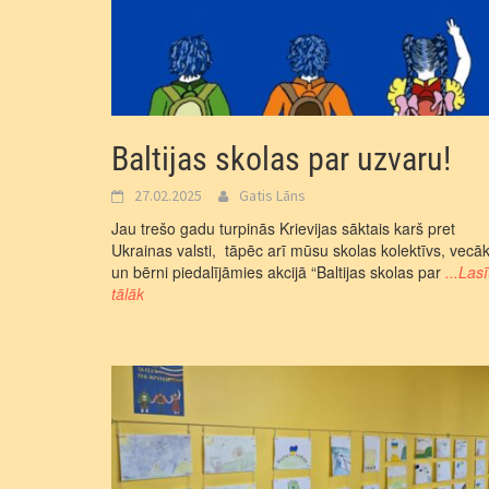
Baltijas skolas par uzvaru!
27.02.2025
Gatis Lāns
Jau trešo gadu turpinās Krievijas sāktais karš pret
Ukrainas valsti, tāpēc arī mūsu skolas kolektīvs, vecāk
un bērni piedalījāmies akcijā “Baltijas skolas par
...Lasī
tālāk