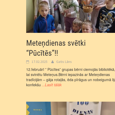
Meteņdienas svētki
“Pūcītēs”!!
17.02.2025
Gatis Lāns
12.februārī ” Pūcītes” grupas bērni ciemojās bibliotēkā
lai svinētu Meteņus.Bērni iepazinās ar Meteņdienas
tradīcijām – gāja rotaļās, ēda pīrāgus un nobeigumā lij
konfekšu
...Lasīt tālāk