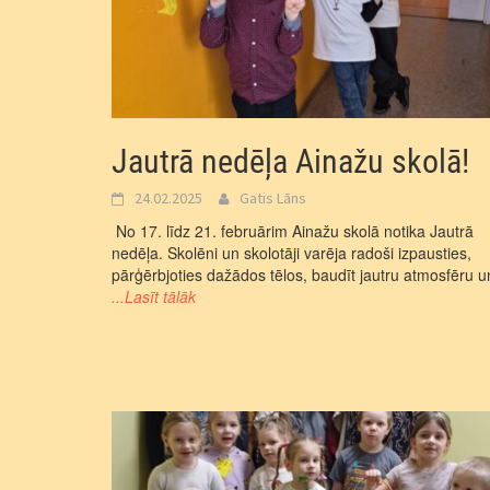
Jautrā nedēļa Ainažu skolā!
24.02.2025
Gatis Lāns
No 17. līdz 21. februārim Ainažu skolā notika Jautrā
nedēļa. Skolēni un skolotāji varēja radoši izpausties,
pārģērbjoties dažādos tēlos, baudīt jautru atmosfēru u
...Lasīt tālāk