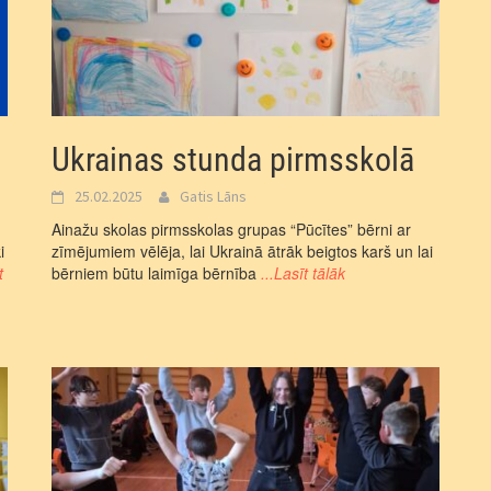
Ukrainas stunda pirmsskolā
25.02.2025
Gatis Lāns
Ainažu skolas pirmsskolas grupas “Pūcītes” bērni ar
i
zīmējumiem vēlēja, lai Ukrainā ātrāk beigtos karš un lai
t
bērniem būtu laimīga bērnība
...Lasīt tālāk