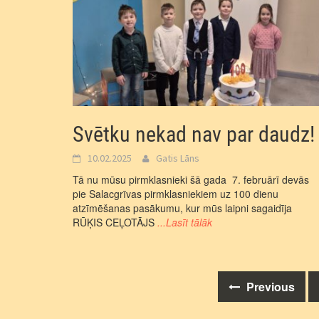
Svētku nekad nav par daudz!
10.02.2025
Gatis Lāns
Tā nu mūsu pirmklasnieki šā gada 7. februārī devās
pie Salacgrīvas pirmklasniekiem uz 100 dienu
atzīmēšanas pasākumu, kur mūs laipni sagaidīja
RŪĶIS CEĻOTĀJS
...Lasīt tālāk
Posts
Previous
navigation